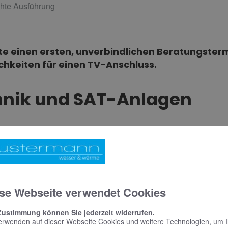
chte Ausführung
e einen ersten, unverbindlichen Beratungsterm
ichkeiten für einen TV-Anschluss.
nik und SAT-Anlagen
 von asdasdasdasdasd
neuer TV-Anschluss beginnt immer mit der gleichen Frage: Kab
eb aus für eine umfassende Beratung und einen Komplettservice 
se Webseite verwendet Cookies
Zustimmung können Sie jederzeit widerrufen.
-Angebot
erwenden auf dieser Webseite Cookies und weitere Technologien, um 