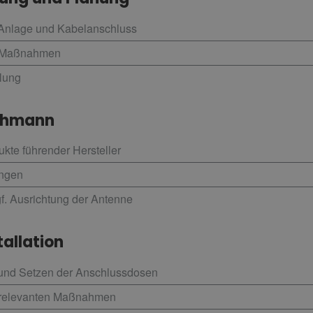
Anlage und Kabelanschluss
r Maßnahmen
lung
chmann
kte führender Hersteller
ungen
gf. Ausrichtung der Antenne
tallation
 und Setzen der Anschlussdosen
itsrelevanten Maßnahmen