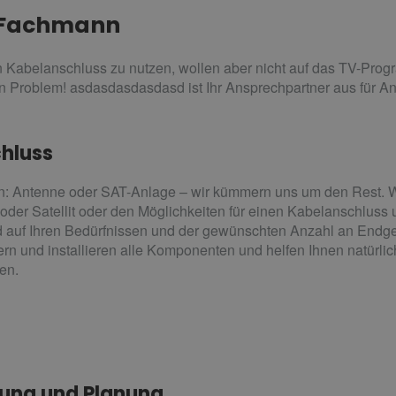
 Fachmann
n Kabelanschluss zu nutzen, wollen aber nicht auf das TV-Pro
 Problem! asdasdasdasdasd ist Ihr Ansprechpartner aus für An
hluss
n: Antenne oder SAT-Anlage – wir kümmern uns um den Rest. Wi
er Satellit oder den Möglichkeiten für einen Kabelanschluss u
d auf Ihren Bedürfnissen und der gewünschten Anzahl an Endger
ern und installieren alle Komponenten und helfen Ihnen natürlic
en.
atung und Planung