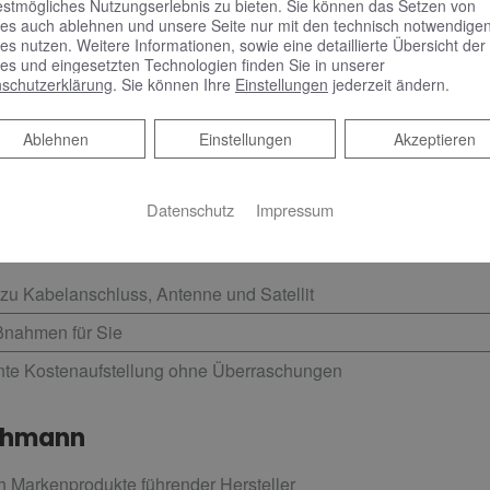
estmögliches Nutzungserlebnis zu bieten. Sie können das Setzen von
en Möglichkeiten, vom Kabelanschluss über Antennen- bis hin zu
es auch ablehnen und unsere Seite nur mit den technisch notwendige
nd helfen Ihnen dabei, Ihren Fernseher und Receiver einzurich
es nutzen. Weitere Informationen, sowie eine detaillierte Übersicht der
es und eingesetzten Technologien finden Sie in unserer
n an die neue Anlage und bestimmen so die nötige Dimensionier
schutzerklärung
. Sie können Ihre
Einstellungen
jederzeit ändern.
nau das kann, was Sie erwarten.
Reject
Ablehnen
Einstellungen
Akzeptieren
Datenschutz
Impressum
atung und Planung
 zu Kabelanschluss, Antenne und Satellit
ßnahmen für Sie
ente Kostenaufstellung ohne Überraschungen
chmann
h Markenprodukte führender Hersteller