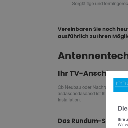
Sorgfältige und termingere
Vereinbaren Sie noch heut
ausführlich zu Ihren Mögl
Antennentech
Ihr TV-Anschluss
Ob Neubau oder Nachrüstung – ein 
asdasdasdasdasd ist Ihr Fachbetri
Installation.
Die
Ihre 
Das Rundum-Service
Wir v