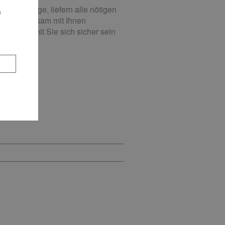
 SAT-Anlage, liefern alle nötigen
n
ten. Gemeinsam mit Ihnen
ung – damit Sie sich sicher sein