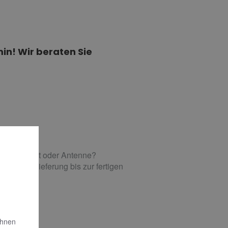
in! Wir beraten Sie
el, Satellit oder Antenne?
von der Lieferung bis zur fertigen
Ihnen