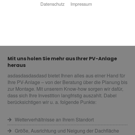
Datenschutz
Impressum
Mit Photovoltaik (PV) verwandeln Sie die Kraft der
Sonne in Ihren eigenen sauberen Strom und sparen
Energiekosten. Ob für Ihr Zuhause oder Ihren Betrieb –
durch leistungsoptimierte Photovoltaikmodule mit
hohem Wirkungsgrad lohnt sich die Nutzung der
Solarenergie in der Region nachhaltig für Sie.
Mit uns holen Sie mehr aus Ihrer PV-Anlage
heraus
asdasdasdasdasd bietet Ihnen alles aus einer Hand für
Ihre PV-Anlage – von der Beratung über die Planung bis
zur Montage. Mit unserem Know-how sorgen wir dafür,
dass sich Ihre Investition langfristig auszahlt. Dabei
berücksichtigen wir u. a. folgende Punkte:
Wetterverhältnisse an Ihrem Standort
Größe, Ausrichtung und Neigung der Dachfläche