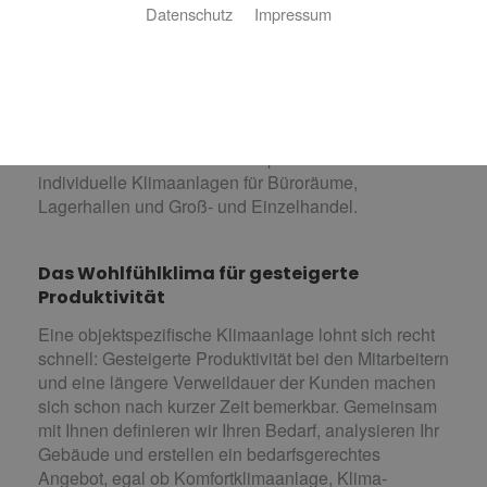
Bedarf
Datenschutz
Impressum
Die richtige Raumtemperatur macht viel aus: Ist es zu
heiß oder zu kalt, fällt das Arbeiten schwer – und ab
26°C Raumtemperatur sind Arbeitgeber dazu
verpflichtet, lindernde Maßnahmen einzuleiten.
asdasdasdasdasd ist Ihr Fachpartner aus für
individuelle Klimaanlagen für Büroräume,
Lagerhallen und Groß- und Einzelhandel.
Das Wohlfühlklima für gesteigerte
Produktivität
Eine objektspezifische Klimaanlage lohnt sich recht
schnell: Gesteigerte Produktivität bei den Mitarbeitern
und eine längere Verweildauer der Kunden machen
sich schon nach kurzer Zeit bemerkbar. Gemeinsam
mit Ihnen definieren wir Ihren Bedarf, analysieren Ihr
Gebäude und erstellen ein bedarfsgerechtes
Angebot, egal ob Komfortklimaanlage, Klima-