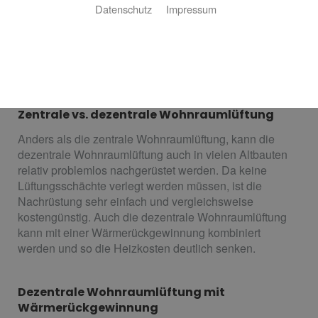
Sie an das richtige Lüftungskonzept denken.
Datenschutz
Impressum
asdasdasdasdasd ist Ihr Fachhandwerker aus für
dezentrale Wohnraumlüftung – das ideale
Lüftungskonzept bei einer Nachrüstung und die
kostengünstige Alternative im Neubau.
Zentrale vs. dezentrale Wohnraumlüftung
Anders als die zentrale Wohnraumlüftung, kann die
dezentrale Wohnraumlüftung auch in vielen Altbauten
relativ problemlos nachgerüstet werden. Da keine
Lüftungsschächte verlegt werden müssen, ist die
Nachrüstung sehr einfach und vergleichsweise
kostengünstig. Auch die dezentrale Wohnraumlüftung
kann mit einer Wärmerückgewinnung kombiniert
werden und so die Heizkosten deutlich senken.
Dezentrale Wohnraumlüftung mit
Wärmerückgewinnung