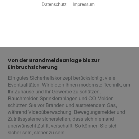
Datenschutz
Impressum
Sie wünschen sich mehr Sicherheit für Ihr Zuhause oder
Ihr Bürogebäude? Sie wollen das gute Gefühl, dass Ihr
Gebäude immer geschützt ist – auch wenn Sie in den
Urlaub fahren? Wir haben die passende Lösung für Sie!
asdasdasdasdasd ist Ihr Fachbetrieb aus für
umfassende Sicherheitstechnik.
Von der Brandmeldeanlage bis zur
Einbruchsicherung
Ein gutes Sicherheitskonzept berücksichtigt viele
Eventualitäten. Wir bieten Ihnen modernste Technik, um
Ihr Zuhause und Ihr Gewerbe zu schützen.
Rauchmelder, Sprinkleranlagen und CO-Melder
schützen Sie vor Bränden und austretendem Gas,
während Videoüberwachung, Bewegungsmelder und
Zutrittssysteme sicherstellen, dass sich niemand
unerwünscht Zutritt verschafft. So können Sie sich
sicher sein, sicher zu sein.